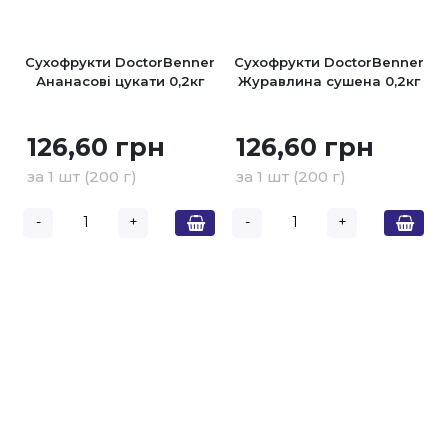
Сухофрукти DoctorBenner
Сухофрукти DoctorBenner
Ананасові цукати 0,2кг
Журавлина сушена 0,2кг
126,60 грн
126,60 грн
за 1 шт (200 г)
за 1 шт (200 г)
-
+
-
+