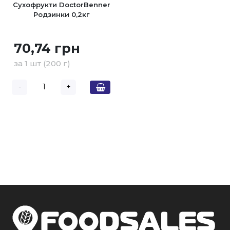
Сухофрукти DoctorBenner
Родзинки 0,2кг
70,74 грн
за 1 шт (200 г)
-
+