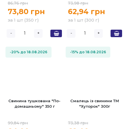
86,76 грн
73,98 грн
73,80 грн
62,94 грн
за 1 шт (350 г)
за 1 шт (300 г)
-
+
-
+
-20% до 18.08.2026
-15% до 18.08.2026
Свинина тушкована "По-
Смалець із свинини ТМ
домашньому" 350 г
"Хуторок" 300г
99,84 грн
73,38 грн