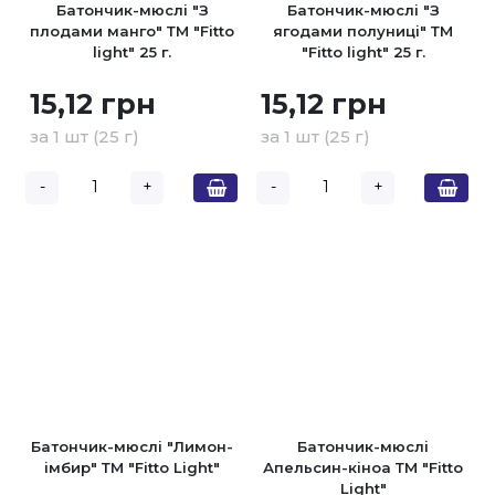
Батончик-мюслі "З
Батончик-мюслі "З
плодами манго" ТМ "Fitto
ягодами полуниці" ТМ
light" 25 г.
"Fitto light" 25 г.
15,12 грн
15,12 грн
за 1 шт (25 г)
за 1 шт (25 г)
-
+
-
+
Батончик-мюслі "Лимон-
Батончик-мюслі
імбир" ТМ "Fitto Light"
Апельсин-кіноа ТМ "Fitto
Light"