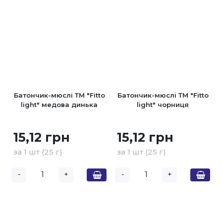
Батончик-мюслі ТМ "Fitto
Батончик-мюслі ТМ "Fitto
light" медова динька
light" чорниця
15,12 грн
15,12 грн
за 1 шт (25 г)
за 1 шт (25 г)
-
+
-
+