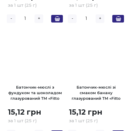
за 1 шт (25 г)
за 1 шт (25 г)
-
+
-
+
Батончик-мюслі з
Батончик-мюслі зі
фундуком та шоколадом
смаком банану
глазурований ТМ «Fitto
глазурований ТМ «Fitto
Light» 25г
Light» 25г
15,12 грн
15,12 грн
за 1 шт (25 г)
за 1 шт (25 г)