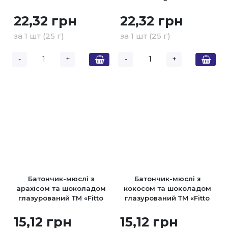
22,32 грн
22,32 грн
за 1 шт (25 г)
за 1 шт (25 г)
-
+
-
+
Батончик-мюслі з
Батончик-мюслі з
арахісом та шоколадом
кокосом та шоколадом
глазурований ТМ «Fitto
глазурований ТМ «Fitto
Light» 25г
Light» 25г
15,12 грн
15,12 грн