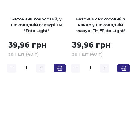
Батончик кокосовий, у
Батончик кокосовий з
шоколадній глазурі ТМ
какао у шоколадній
"Fitto Light"
глазурі ТМ "Fitto Light"
39,96 грн
39,96 грн
за 1 шт (40 г)
за 1 шт (40 г)
-
+
-
+