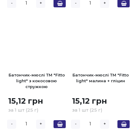
-
+
-
+
Батончик-мюслі ТМ "Fitto
Батончик-мюслі ТМ "Fitto
light" з кокосовою
light" малина + гліцин
стружкою
15,12 грн
15,12 грн
за 1 шт (25 г)
за 1 шт (25 г)
-
+
-
+