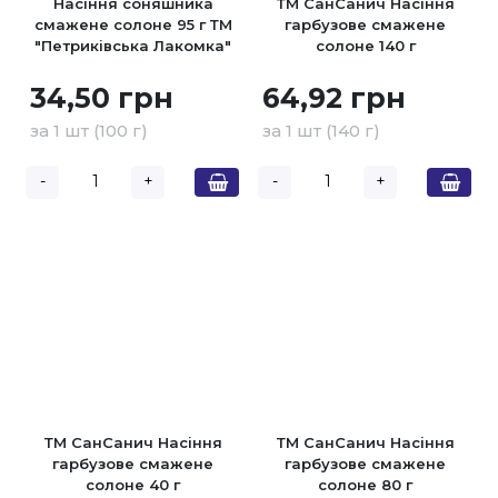
Насіння соняшника
ТМ СанСанич Насіння
смажене солоне 95 г ТМ
гарбузове смажене
"Петриківська Лакомка"
солоне 140 г
34,50 грн
64,92 грн
за 1 шт (100 г)
за 1 шт (140 г)
-
+
-
+
ТМ СанСанич Насіння
ТМ СанСанич Насіння
гарбузове смажене
гарбузове смажене
солоне 40 г
солоне 80 г