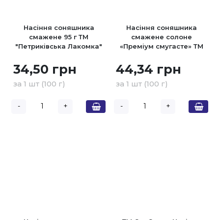
Насіння соняшника
Насіння соняшника
смажене 95 г ТМ
смажене солоне
"Петриківська Лакомка"
«Преміум смугасте» ТМ
«Сан Санич» 95 г
34,50 грн
44,34 грн
за 1 шт (100 г)
за 1 шт (100 г)
-
+
-
+