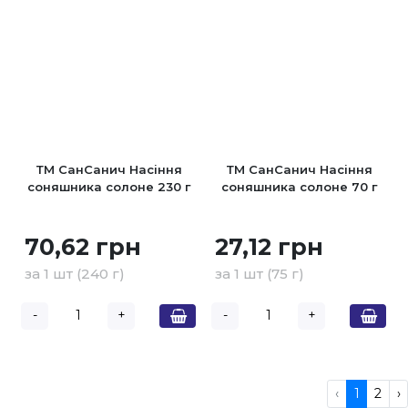
ТМ СанСанич Насіння
ТМ СанСанич Насіння
соняшника солоне 230 г
соняшника солоне 70 г
70,62 грн
27,12 грн
за 1 шт (240 г)
за 1 шт (75 г)
-
+
-
+
‹
1
2
›