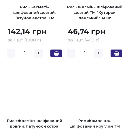
Рис «Басматі»
Рис «Жасмін» шліфований
шліфований довгий.
довгий ТМ "Хуторок
Ґатунок екстра. ТМ
панський" 400г
"Хуторок панський" 1кг
142,14 грн
46,74 грн
за 1 шт (1000 г)
за 1 шт (400 г)
-
+
-
+
Рис «Жасмін» шліфований
Рис «Камоліно»
довгий. Ґатунок екстра.
шліфований круглий ТМ