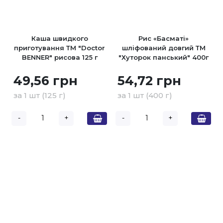
Каша швидкого
Рис «Басматі»
приготування ТМ "Doctor
шліфований довгий ТМ
BENNER" рисова 125 г
"Хуторок панський" 400г
49,56 грн
54,72 грн
за 1 шт (125 г)
за 1 шт (400 г)
-
+
-
+