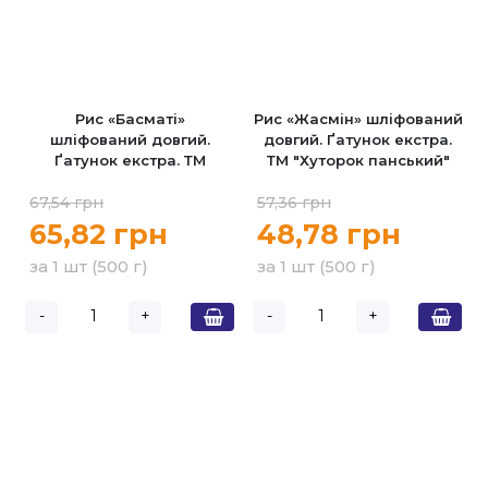
Рис «Басматі»
Рис «Жасмін» шліфований
шліфований довгий.
довгий. Ґатунок екстра.
Ґатунок екстра. ТМ
ТМ "Хуторок панський"
"Хуторок панський" 500г
500г
67,54 грн
57,36 грн
65,82 грн
48,78 грн
за 1 шт (500 г)
за 1 шт (500 г)
-
+
-
+