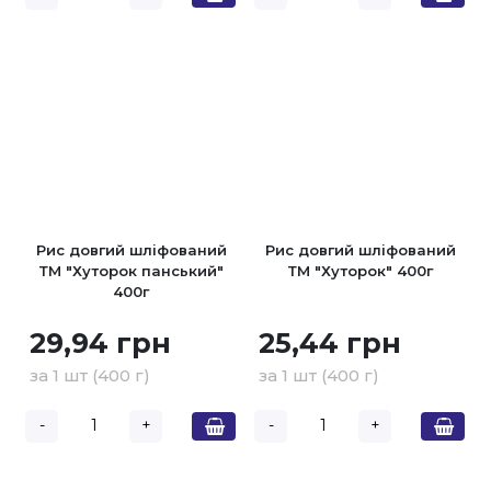
Рис довгий шліфований
Рис довгий шліфований
ТМ "Хуторок панський"
ТМ "Хуторок" 400г
400г
29,94 грн
25,44 грн
за 1 шт (400 г)
за 1 шт (400 г)
-
+
-
+