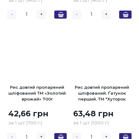
за 1 шт (400 г)
за 1 шт (400 г)
-
+
-
+
Рис довгий пропарений
Рис довгий пропарений
шліфований ТМ «Золотий
шліфований. Ґатунок
врожай» 700г
перший. ТМ "Хуторок
панський" 1кг
42,66 грн
63,48 грн
за 1 шт (700 г)
за 1 шт (1000 г)
-
+
-
+