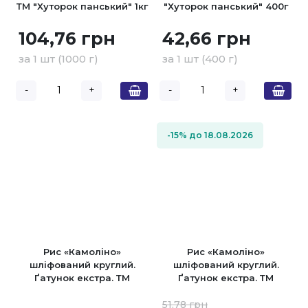
ТМ "Хуторок панський" 1кг
"Хуторок панський" 400г
104,76 грн
42,66 грн
за 1 шт (1000 г)
за 1 шт (400 г)
-
+
-
+
-15% до 18.08.2026
Рис «Камоліно»
Рис «Камоліно»
шліфований круглий.
шліфований круглий.
Ґатунок екстра. ТМ
Ґатунок екстра. ТМ
"Хуторок панський" 1кг
"Хуторок панський" 500г
51,78 грн