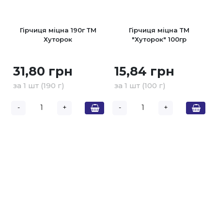
Гірчиця міцна 190г ТМ
Гірчиця міцна ТМ
Хуторок
"Хуторок" 100гр
31,80 грн
15,84 грн
за 1 шт (190 г)
за 1 шт (100 г)
-
+
-
+