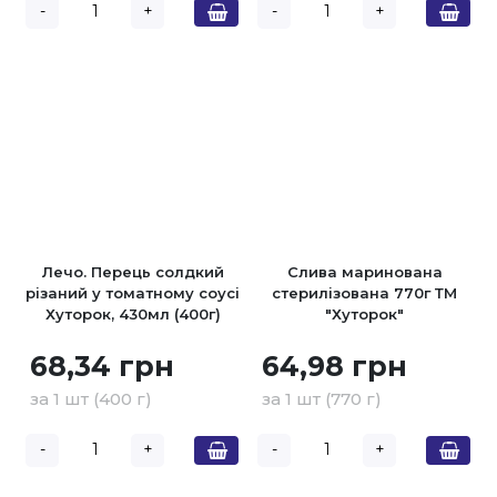
-
+
-
+
Лечо. Перець солдкий
Слива маринована
різаний у томатному соусі
стерилізована 770г ТМ
Хуторок, 430мл (400г)
"Хуторок"
68,34 грн
64,98 грн
за 1 шт (400 г)
за 1 шт (770 г)
-
+
-
+