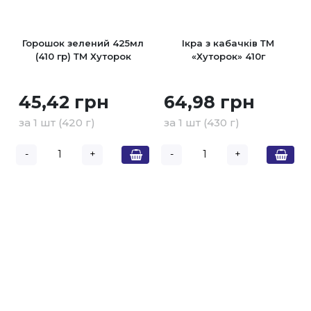
Горошок зелений 425мл
Ікра з кабачків ТМ
(410 гр) ТМ Хуторок
«Хуторок» 410г
45,42 грн
64,98 грн
за 1 шт (420 г)
за 1 шт (430 г)
-
+
-
+