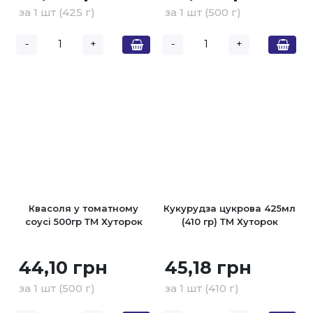
за 1 шт (425 г)
за 1 шт (500 г)
-
+
-
+
Квасоля у томатному
Кукурудза цукрова 425мл
соусі 500гр ТМ Хуторок
(410 гр) ТМ Хуторок
44,10 грн
45,18 грн
за 1 шт (500 г)
за 1 шт (410 г)