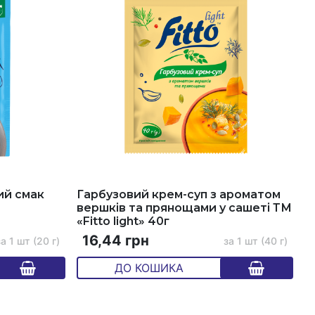
ий смак
Гарбузовий крем-суп з ароматом
вершків та прянощами у сашеті ТМ
«Fitto light» 40г
16,44 грн
а 1 шт (20 г)
за 1 шт (40 г)
ДО КОШИКА