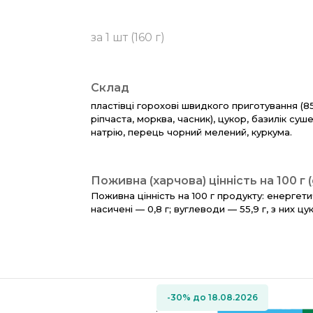
за 1 шт (160 г)
Склад
пластівці горохові швидкого приготування (85,
ріпчаста, морква, часник), цукор, базилік су
натрію, перець чорний мелений, куркума.
Поживна (харчова) цінність на 100 г 
Поживна цінність на 100 г продукту: енергетич
насичені — 0,8 г; вуглеводи — 55,9 г, з них цукр
-30% до 18.08.2026