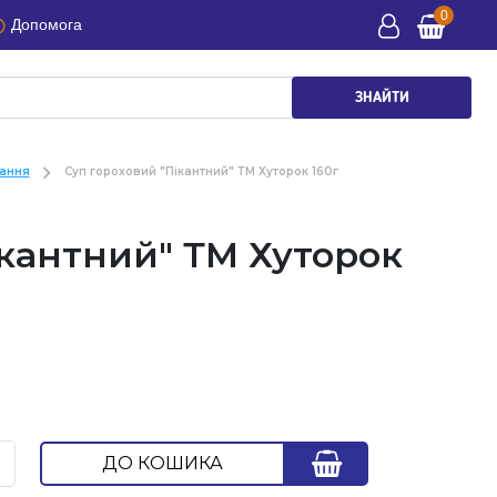
0
Допомога
ЗНАЙТИ
вання
Суп гороховий "Пікантний" ТМ Хуторок 160г
ікантний" ТМ Хуторок
ДО КОШИКА