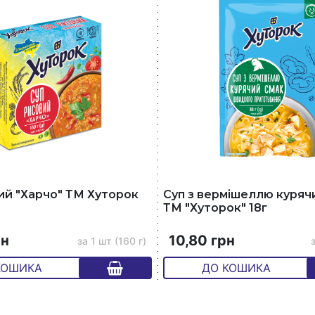
ий "Харчо" ТМ Хуторок
Суп з вермішеллю куряч
ТМ "Хуторок" 18г
рн
10,80 грн
за 1 шт (160 г)
з
КОШИКА
ДО КОШИКА