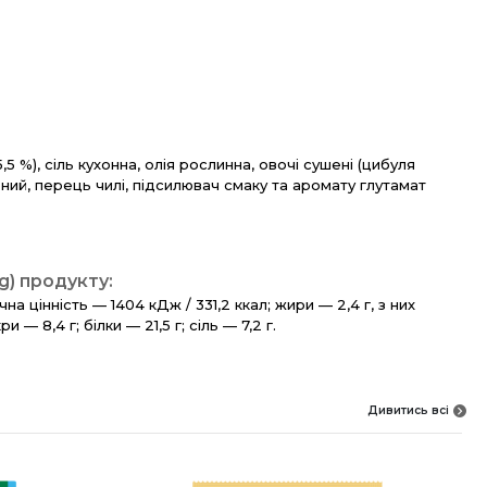
5 %), сіль кухонна, олія рослинна, овочі сушені (цибуля
шений, перець чилі, підсилювач смаку та аромату глутамат
(g) продукту:
на цінність — 1404 кДж / 331,2 ккал; жири — 2,4 г, з них
и — 8,4 г; білки — 21,5 г; сіль — 7,2 г.
Дивитись всі