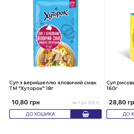
Суп з вермішеллю яловичий смак
Суп рисов
ТМ "Хуторок" 18г
160г
10,80 грн
28,80 г
за 1 шт (20 г)
ДО КОШИКА
ДО 