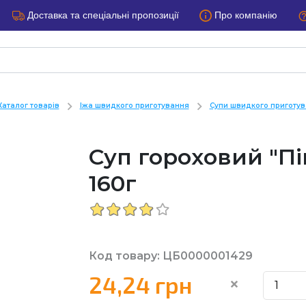
Доставка та спеціальні пропозиції
Про компанію
Каталог товарів
Іжа швидкого приготування
Супи швидкого приготу
Суп гороховий "П
160г
Код товару: ЦБ0000001429
24,24 грн