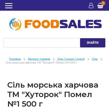
0
ЗНАЙТИ
Головна
Каталог товарів
Сіль / цукор / спеції
Сіль
Сiль морська харчова ТМ "Хуторок" Помел №1 500 г
Сiль морська харчова
ТМ "Хуторок" Помел
№1 500 г