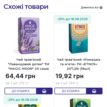
Схожі товари
Дивитись всі
-25% до 18.08.2026
Чай трав’яний
Чай трав’яний «Ромашка
"Лавандовий дотик" ТМ
та м’ята» ТМ «ETNOS»
"MAGIC MOON" 20 саше
20*1,25г (16шт)
64,44 грн
19,92 грн
за 1 шт (70 г)
за 1 шт (44 г)
ДО КОШИКА
ДО КОШИКА
-25% до 18.08.2026