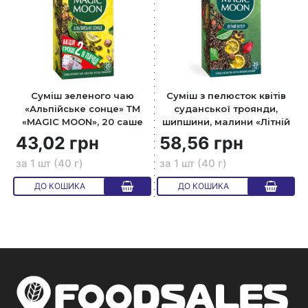
Суміш зеленого чаю
Суміш з пелюсток квітів
«Альпійське сонце» ТМ
суданської троянди,
«MAGIC MOON», 20 саше
шипшини, малини «Літній
вimep» ТМ «МАGІС MOON»,
43,02 грн
58,56 грн
20 саше
за 1 шт (40 г)
за 1 шт (40 г)
ДО КОШИКА
ДО КОШИКА